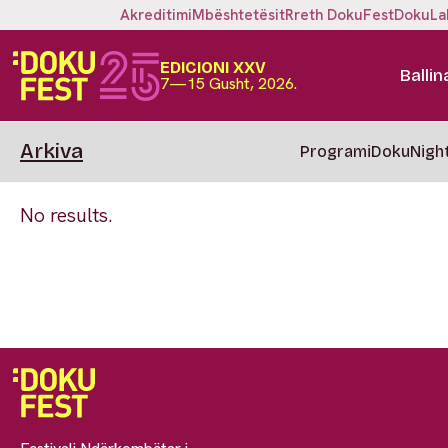
Akreditimi
Mbështetësit
Rreth DokuFest
DokuLa
EDICIONI XXV
Ballin
7—15 Gusht, 2026.
Arkiva
Programi
DokuNigh
No results.