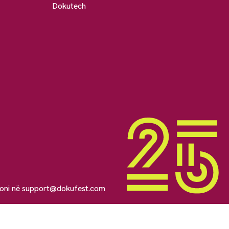
Dokutech
soni në
support@dokufest.com