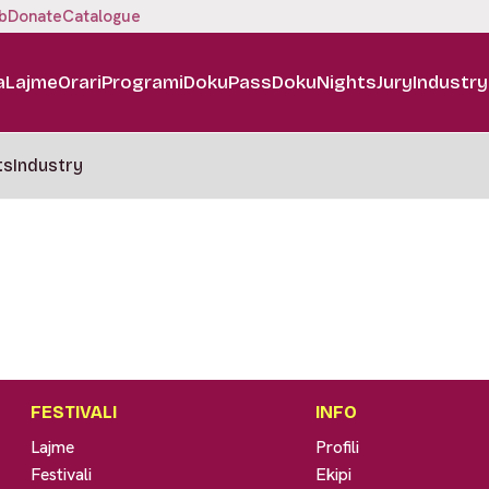
b
Donate
Catalogue
a
Lajme
Orari
Programi
DokuPass
DokuNights
Jury
Industry
ts
Industry
FESTIVALI
INFO
Lajme
Profili
Festivali
Ekipi