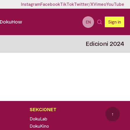
Instagram
Facebook
TikTok
Twitter/X
Vimeo
YouTube
DokuHow
Sign in
EN
Edicioni 2024
SEKCIONET
↑
DokuLab
DokuKino