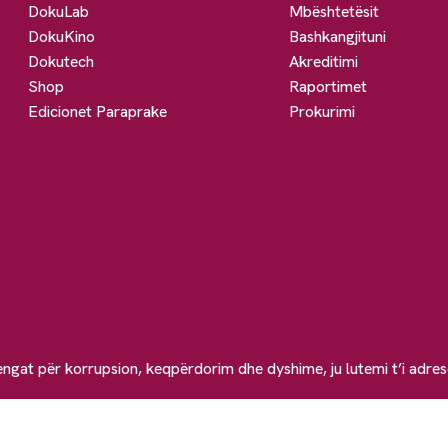
DokuLab
Mbështetësit
DokuKino
Bashkangjituni
Dokutech
Akreditimi
Shop
Raportimet
Edicionet Paraprake
Prokurimi
engat për korrupsion, keqpërdorim dhe dyshime, ju lutemi t’i adre