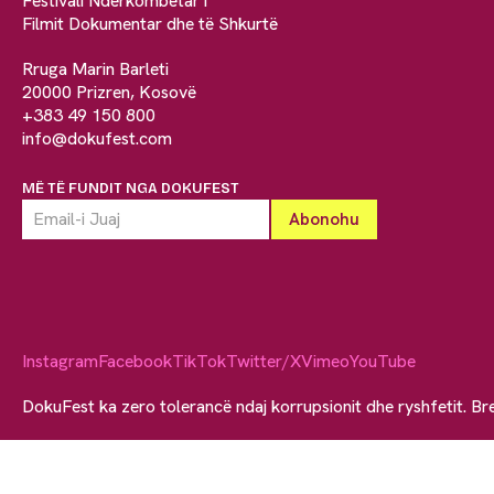
Festivali Ndërkombëtar i
Filmit Dokumentar dhe të Shkurtë
Rruga Marin Barleti
20000 Prizren, Kosovë
+383 49 150 800
info@dokufest.com
MË TË FUNDIT NGA DOKUFEST
Instagram
Facebook
TikTok
Twitter/X
Vimeo
YouTube
DokuFest ka zero tolerancë ndaj korrupsionit dhe ryshfetit. Br