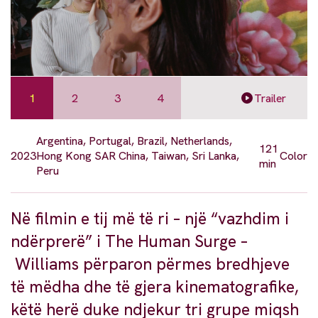
1
2
3
4
Trailer
Argentina, Portugal, Brazil, Netherlands,
121
2023
Hong Kong SAR China, Taiwan, Sri Lanka,
Color
min
Peru
Në filmin e tij më të ri – një “vazhdim i
ndërprerë” i The Human Surge –
Williams përparon përmes bredhjeve
të mëdha dhe të gjera kinematografike,
këtë herë duke ndjekur tri grupe miqsh