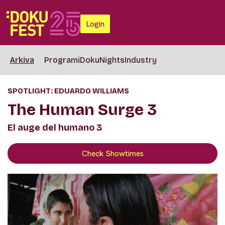
Login
Arkiva
Programi
DokuNights
Industry
SPOTLIGHT: EDUARDO WILLIAMS
The Human Surge 3
El auge del humano 3
Check Showtimes