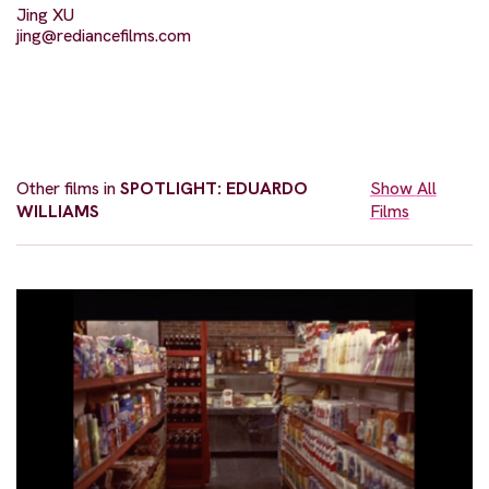
Jing XU
jing@rediancefilms.com
Other films in
SPOTLIGHT: EDUARDO
Show All
WILLIAMS
Films