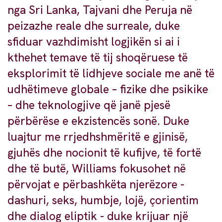
nga Sri Lanka, Tajvani dhe Peruja në
peizazhe reale dhe surreale, duke
sfiduar vazhdimisht logjikën si ai i
kthehet temave të tij shoqëruese të
eksplorimit të lidhjeve sociale me anë të
udhëtimeve globale – fizike dhe psikike
– dhe teknologjive që janë pjesë
përbërëse e ekzistencës sonë. Duke
luajtur me rrjedhshmëritë e gjinisë,
gjuhës dhe nocionit të kufijve, të fortë
dhe të butë, Williams fokusohet në
përvojat e përbashkëta njerëzore -
dashuri, seks, humbje, lojë, çorientim
dhe dialog eliptik - duke krijuar një