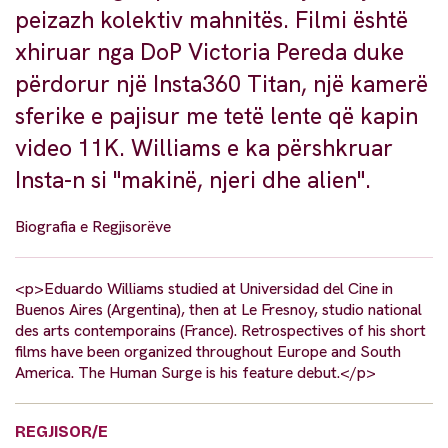
peizazh kolektiv mahnitës. Filmi është
xhiruar nga DoP Victoria Pereda duke
përdorur një Insta360 Titan, një kamerë
sferike e pajisur me tetë lente që kapin
video 11K. Williams e ka përshkruar
Insta-n si "makinë, njeri dhe alien".
Biografia e Regjisorëve
<p>Eduardo Williams studied at Universidad del Cine in
Buenos Aires (Argentina), then at Le Fresnoy, studio national
des arts contemporains (France). Retrospectives of his short
films have been organized throughout Europe and South
America. The Human Surge is his feature debut.</p>
REGJISOR/E