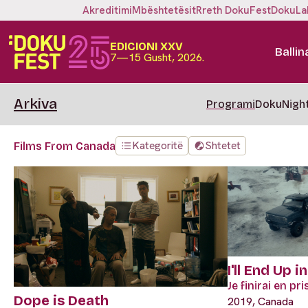
Akreditimi
Mbështetësit
Rreth DokuFest
DokuLa
EDICIONI XXV
Ballin
7—15 Gusht, 2026.
Arkiva
Programi
DokuNigh
Kategoritë
Shtetet
Films From Canada
I'll End Up in
Je finirai en pr
Dope is Death
2019, Canada