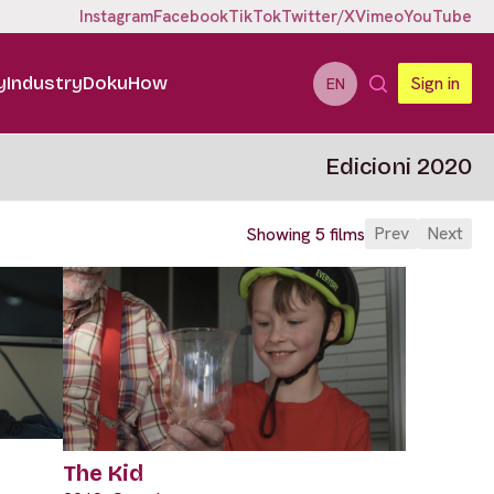
Instagram
Facebook
TikTok
Twitter/X
Vimeo
YouTube
y
Industry
DokuHow
Sign in
EN
Edicioni 2020
Prev
Next
Showing 5 films
The Kid