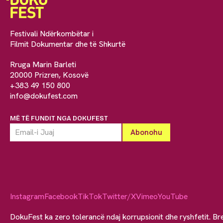
Festivali Ndërkombëtar i
Filmit Dokumentar dhe të Shkurtë
Rruga Marin Barleti
20000 Prizren, Kosovë
+383 49 150 800
info@dokufest.com
MË TË FUNDIT NGA DOKUFEST
Instagram
Facebook
TikTok
Twitter/X
Vimeo
YouTube
DokuFest ka zero tolerancë ndaj korrupsionit dhe ryshfetit. Br