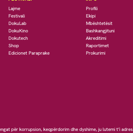
Lajme
Profili
Festivali
Ekipi
DokuLab
Mbështetësit
DokuKino
Bashkangjituni
Dokutech
Akreditimi
Shop
Raportimet
Edicionet Paraprake
Prokurimi
engat për korrupsion, keqpërdorim dhe dyshime, ju lutemi t’i adre