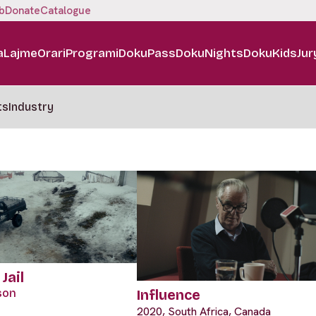
b
Donate
Catalogue
a
Lajme
Orari
Programi
DokuPass
DokuNights
DokuKids
Jur
ts
Industry
 Jail
Influence
ison
2020, South Africa, Canada