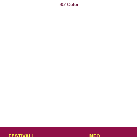
45' Color
FESTIVALI
INFO