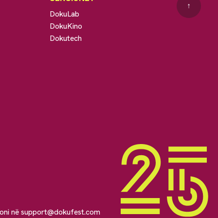
↑
DokuLab
DokuKino
Dokutech
soni në
support@dokufest.com