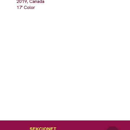
2019, Canada
17' Color
SEKCIONET