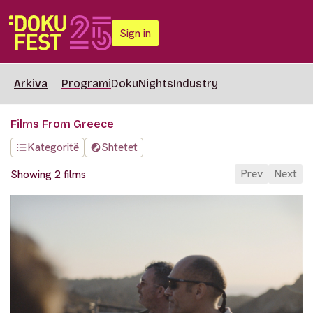
Sign in
Arkiva
Programi
DokuNights
Industry
Films From Greece
Kategoritë
Shtetet
Prev
Next
Showing 2 films