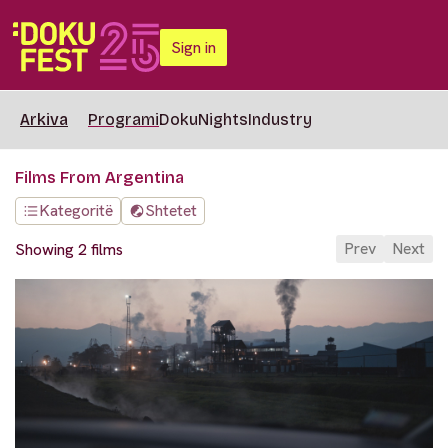
Sign in
Arkiva
Programi
DokuNights
Industry
Films From Argentina
Kategoritë
Shtetet
Prev
Next
Showing 2 films