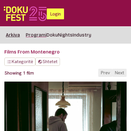
Login
Arkiva
Programi
DokuNights
Industry
Films From Montenegro
Kategoritë
Shtetet
Prev
Next
Showing 1 film