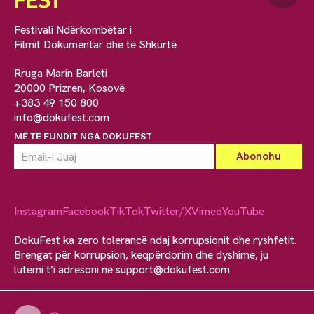
Festivali Ndërkombëtar i
Filmit Dokumentar dhe të Shkurtë
Rruga Marin Barleti
20000 Prizren, Kosovë
+383 49 150 800
info@dokufest.com
MË TË FUNDIT NGA DOKUFEST
Instagram
Facebook
TikTok
Twitter/X
Vimeo
YouTube
DokuFest ka zero tolerancë ndaj korrupsionit dhe ryshfetit.
Brengat për korrupsion, keqpërdorim dhe dyshime, ju
lutemi t’i adresoni në
support@dokufest.com