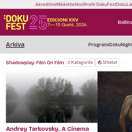
Akreditimi
Mbështetësit
Rreth DokuFest
DokuLa
EDICIONI XXV
Ballin
7—15 Gusht, 2026.
Arkiva
Programi
DokuNigh
Kategoritë
Shtetet
Shadowplay: Film On Film
Andrey Tarkovsky. A Cinema