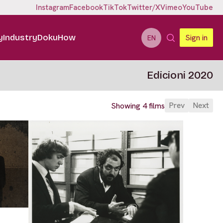
Instagram
Facebook
TikTok
Twitter/X
Vimeo
YouTube
y
Industry
DokuHow
Sign in
EN
Edicioni 2020
Prev
Next
Showing 4 films