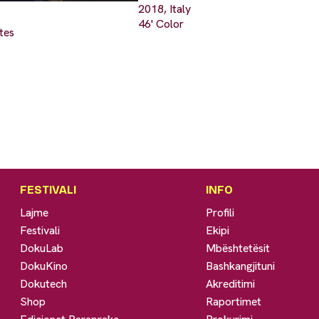
2018, Italy
46' Color
tes
FESTIVALI
INFO
Lajme
Profili
Festivali
Ekipi
DokuLab
Mbështetësit
DokuKino
Bashkangjituni
Dokutech
Akreditimi
Shop
Raportimet