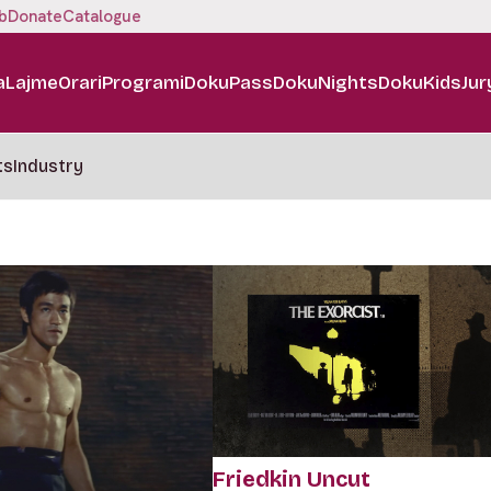
b
Donate
Catalogue
a
Lajme
Orari
Programi
DokuPass
DokuNights
DokuKids
Jur
ts
Industry
Friedkin Uncut