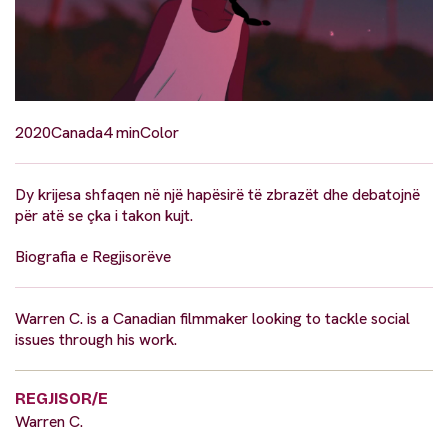
2020
Canada
4 min
Color
Dy krijesa shfaqen në një hapësirë të zbrazët dhe debatojnë
për atë se çka i takon kujt.
Biografia e Regjisorëve
Warren C. is a Canadian filmmaker looking to tackle social
issues through his work.
REGJISOR/E
Warren C.