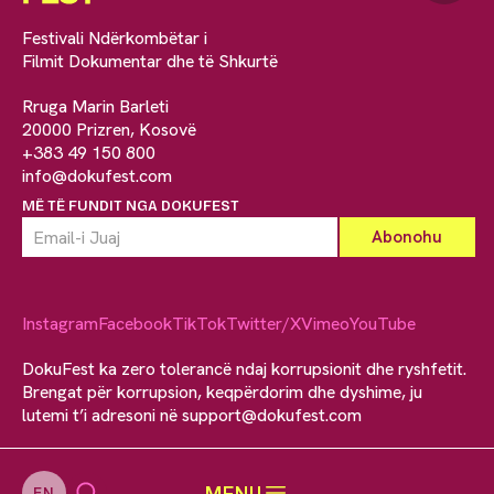
Festivali Ndërkombëtar i
Filmit Dokumentar dhe të Shkurtë
Rruga Marin Barleti
20000 Prizren, Kosovë
+383 49 150 800
info@dokufest.com
MË TË FUNDIT NGA DOKUFEST
Instagram
Facebook
TikTok
Twitter/X
Vimeo
YouTube
DokuFest ka zero tolerancë ndaj korrupsionit dhe ryshfetit.
Brengat për korrupsion, keqpërdorim dhe dyshime, ju
lutemi t’i adresoni në
support@dokufest.com
MENU
EN