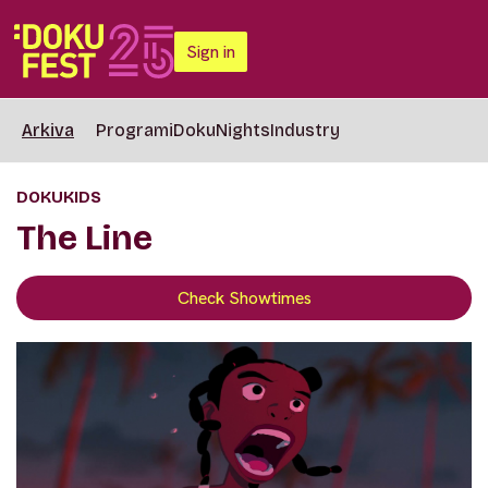
Sign in
Arkiva
Programi
DokuNights
Industry
DOKUKIDS
The Line
Check Showtimes