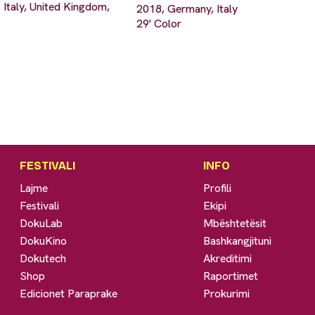
 Italy, United Kingdom,
2018, Germany, Italy
29' Color
FESTIVALI
INFO
Lajme
Profili
Festivali
Ekipi
DokuLab
Mbështetësit
DokuKino
Bashkangjituni
Dokutech
Akreditimi
Shop
Raportimet
Edicionet Paraprake
Prokurimi