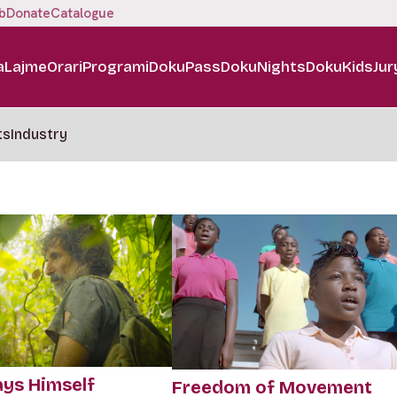
b
Donate
Catalogue
a
Lajme
Orari
Programi
DokuPass
DokuNights
DokuKids
Jur
ts
Industry
ays Himself
Freedom of Movement