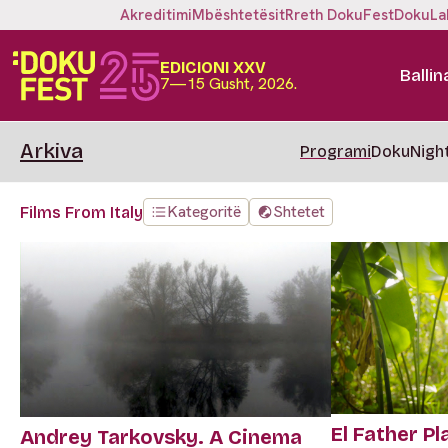
Akreditimi
Mbështetësit
Rreth DokuFest
DokuLa
EDICIONI XXV
Ballin
7—15 Gusht, 2026.
Arkiva
Programi
DokuNigh
Kategoritë
Shtetet
Films From Italy
El Father Pl
Andrey Tarkovsky. A Cinema