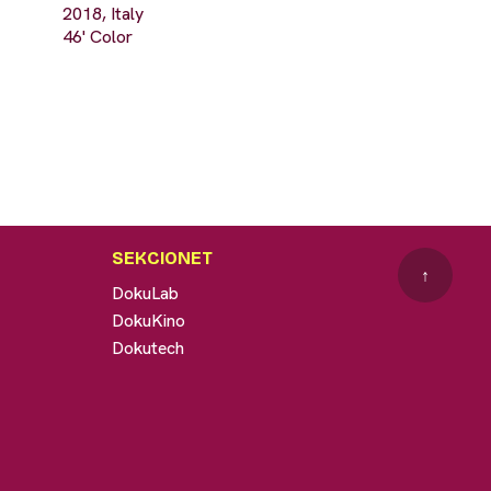
2018, Italy
46' Color
SEKCIONET
↑
DokuLab
DokuKino
Dokutech