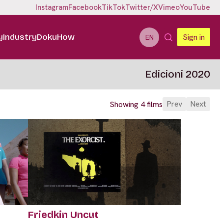
Instagram
Facebook
TikTok
Twitter/X
Vimeo
YouTube
y
Industry
DokuHow
Sign in
EN
Edicioni 2020
Prev
Next
Showing 4 films
Friedkin Uncut