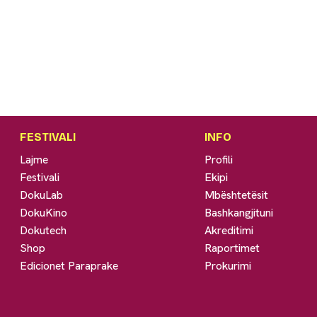
FESTIVALI
INFO
Lajme
Profili
Festivali
Ekipi
DokuLab
Mbështetësit
DokuKino
Bashkangjituni
Dokutech
Akreditimi
Shop
Raportimet
Edicionet Paraprake
Prokurimi