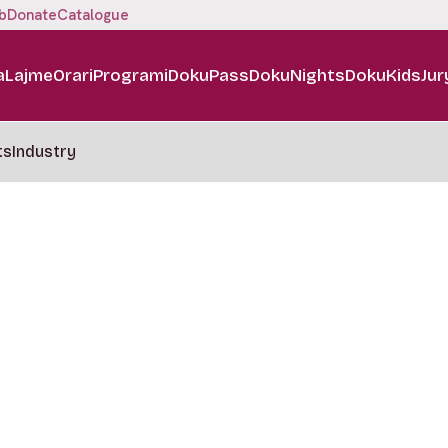
b
Donate
Catalogue
a
Lajme
Orari
Programi
DokuPass
DokuNights
DokuKids
Jur
ts
Industry