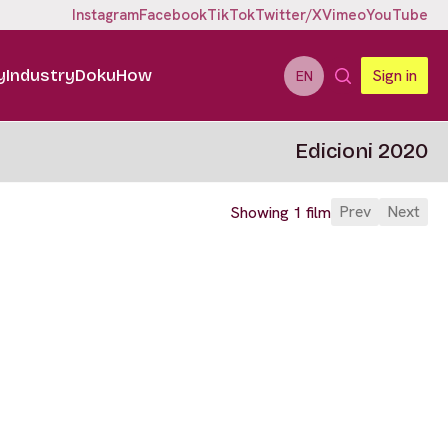
Instagram
Facebook
TikTok
Twitter/X
Vimeo
YouTube
y
Industry
DokuHow
Sign in
EN
Edicioni 2020
Prev
Next
Showing 1 film