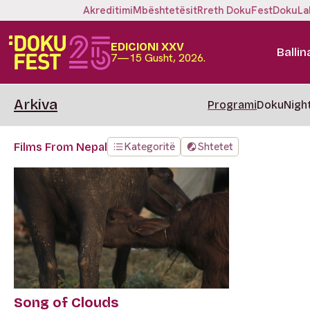
Akreditimi
Mbështetësit
Rreth DokuFest
DokuLa
EDICIONI XXV
Ballin
7—15 Gusht, 2026.
Arkiva
Programi
DokuNigh
Kategoritë
Shtetet
Films From Nepal
Song of Clouds