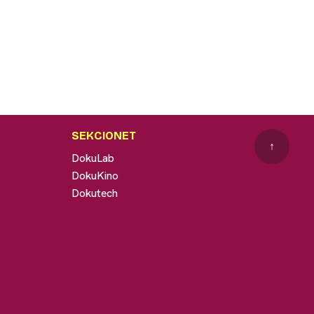
SEKCIONET
↑
DokuLab
DokuKino
Dokutech