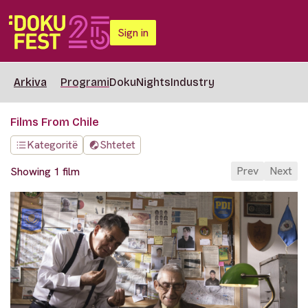
Sign in
Arkiva
Programi
DokuNights
Industry
Films From Chile
Kategoritë
Shtetet
Prev
Next
Showing 1 film