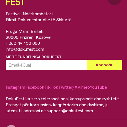
Festivali Ndërkombëtar i
Filmit Dokumentar dhe të Shkurtë
Rruga Marin Barleti
20000 Prizren, Kosovë
+383 49 150 800
info@dokufest.com
MË TË FUNDIT NGA DOKUFEST
Instagram
Facebook
TikTok
Twitter/X
Vimeo
YouTube
DokuFest ka zero tolerancë ndaj korrupsionit dhe ryshfetit.
Brengat për korrupsion, keqpërdorim dhe dyshime, ju
lutemi t’i adresoni në
support@dokufest.com