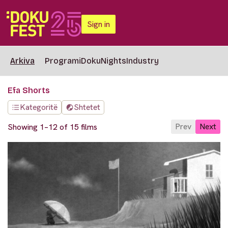
Sign in
Arkiva
Programi
DokuNights
Industry
Efa Shorts
Kategoritë
Shtetet
Prev
Next
Showing 1–12 of 15 films