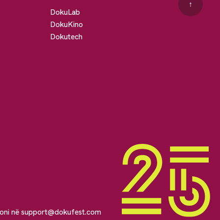
↑
DokuLab
DokuKino
Dokutech
soni në
support@dokufest.com