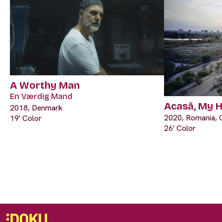
A Worthy Man
En Værdig Mand
Acasă, My 
2018, Denmark
2020, Romania, 
19' Color
26' Color