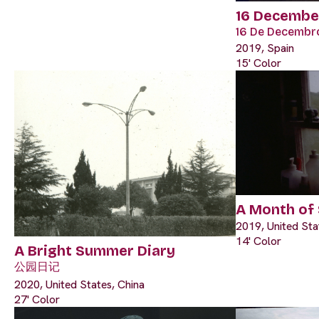
16 Decembe
16 De Decembr
2019, Spain
15' Color
A Month of 
2019, United Sta
14' Color
A Bright Summer Diary
公园日记
2020, United States, China
27' Color