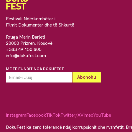
Festivali Ndërkombëtar i
Filmit Dokumentar dhe të Shkurtë
Rruga Marin Barleti
20000 Prizren, Kosovë
+383 49 150 800
info@dokufest.com
MË TË FUNDIT NGA DOKUFEST
Instagram
Facebook
TikTok
Twitter/X
Vimeo
YouTube
DokuFest ka zero tolerancë ndaj korrupsionit dhe ryshfetit. Br