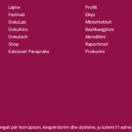
Lajme
Profili
Festivali
Ekipi
DokuLab
Mbështetësit
DokuKino
Bashkangjituni
Dokutech
Akreditimi
Shop
Raportimet
Edicionet Paraprake
Prokurimi
engat për korrupsion, keqpërdorim dhe dyshime, ju lutemi t’i adre