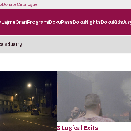
b
Donate
Catalogue
a
Lajme
Orari
Programi
DokuPass
DokuNights
DokuKids
Jur
ts
Industry
3 Logical Exits