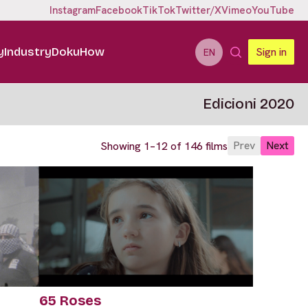
Instagram
Facebook
TikTok
Twitter/X
Vimeo
YouTube
y
Industry
DokuHow
Sign in
EN
Edicioni 2020
Prev
Next
Showing 1–12 of 146 films
65 Roses