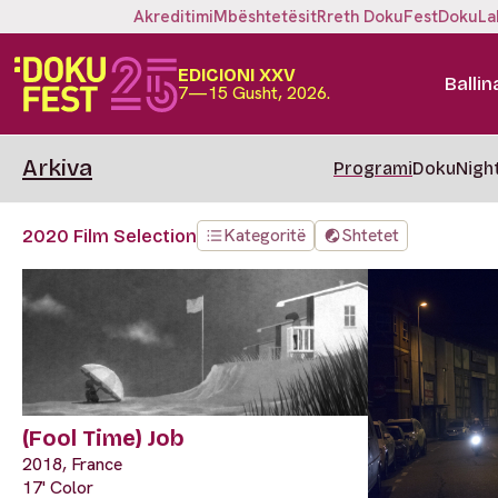
Akreditimi
Mbështetësit
Rreth DokuFest
DokuLa
EDICIONI XXV
Ballin
7—15 Gusht, 2026.
Arkiva
Programi
DokuNigh
Kategoritë
Shtetet
2020 Film Selection
(Fool Time) Job
2018, France
17' Color