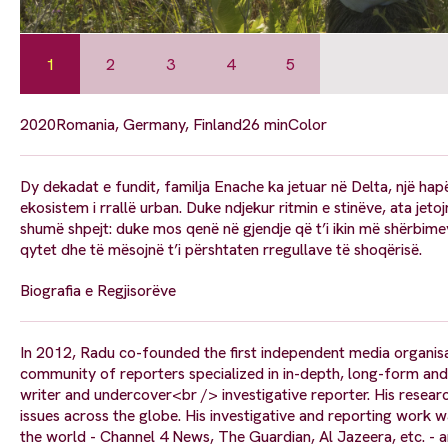
1
2
3
4
5
2020
Romania, Germany, Finland
26 min
Color
Dy dekadat e fundit, familja Enache ka jetuar në Delta, një hap
ekosistem i rrallë urban. Duke ndjekur ritmin e stinëve, ata jetoj
shumë shpejt: duke mos qenë në gjendje që t’i ikin më shërbim
qytet dhe të mësojnë t’i përshtaten rregullave të shoqërisë.
Biografia e Regjisorëve
In 2012, Radu co-founded the first independent media organisati
community of reporters specialized in in-depth, long-form and
writer and undercover<br /> investigative reporter. His resea
issues across the globe. His investigative and reporting work 
the world - Channel 4 News, The Guardian, Al Jazeera, etc. - a