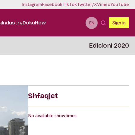
Instagram
Facebook
TikTok
Twitter/X
Vimeo
YouTube
y
Industry
DokuHow
Sign in
EN
Edicioni 2020
Shfaqjet
No available showtimes.