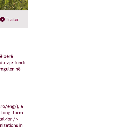
Trailer
në bërë
do vijë fundi
rngulen në
.ro/eng/), a
a long-form
tal<br />
izations in