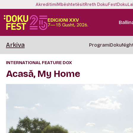
Akreditimi
Mbështetësit
Rreth DokuFest
DokuLa
EDICIONI XXV
Ballin
7—15 Gusht, 2026.
Arkiva
Programi
DokuNigh
INTERNATIONAL FEATURE DOX
Acasă, My Home