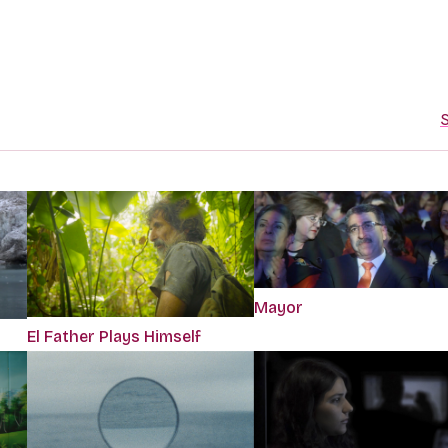
S
Mayor
El Father Plays Himself