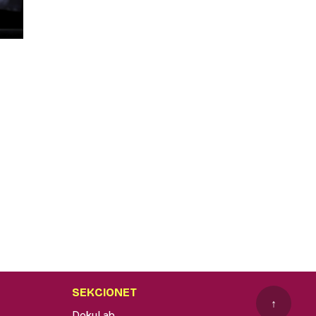
SEKCIONET
↑
DokuLab