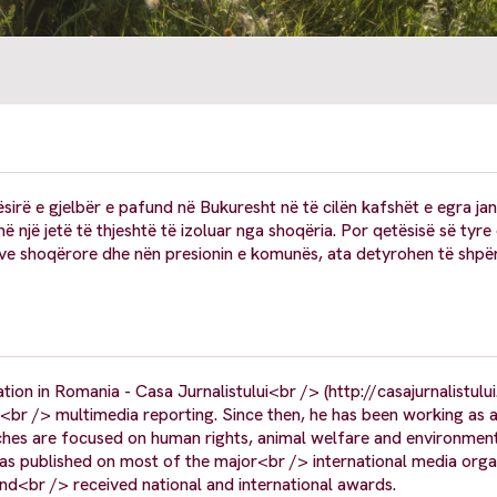
ësirë e gjelbër e pafund në Bukuresht në të cilën kafshët e egra ja
në një jetë të thjeshtë të izoluar nga shoqëria. Por qetësisë së tyre 
eve shoqërore dhe nën presionin e komunës, ata detyrohen të shpë
on in Romania - Casa Jurnalistului<br /> (http://casajurnalistului
<br /> multimedia reporting. Since then, he has been working as 
rches are focused on human rights, animal welfare and environmen
was published on most of the major<br /> international media organ
nd<br /> received national and international awards.