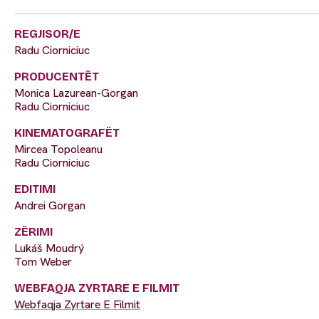
REGJISOR/E
Radu Ciorniciuc
PRODUCENTËT
Monica Lazurean-Gorgan
Radu Ciorniciuc
KINEMATOGRAFËT
Mircea Topoleanu
Radu Ciorniciuc
EDITIMI
Andrei Gorgan
ZËRIMI
Lukáš Moudrý
Tom Weber
WEBFAQJA ZYRTARE E FILMIT
Webfaqja Zyrtare E Filmit