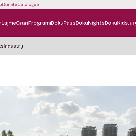
b
Donate
Catalogue
a
Lajme
Orari
Programi
DokuPass
DokuNights
DokuKids
Jur
ts
Industry