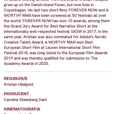
grew up on the Danish island Funen, but now lives in
Copenhagen. His last two short films FOREVER NOW and A
WORTHY MAN have been screened at 50 festivals all over
the world. FOREVER NOW has won 10 awards, among them
the Grand Jury Award for Best Narrative Short at the
internationally well-respected festival SXSW in 2017. In the
same year, Kristian was also nominated for Adobe's Nordic
Creative Talent Award. A WORTHY MAN won Best
European Short Film at Leuven International Short Film
Festival 2018, was long-listed to the European Film Awards
2019 and was thereby qualified for submission to The
Academy Awards in 2020.
REGJISOR/E
Kristian Håskjold
PRODUCENT
Caroline Steenberg Dam
KINEMATOGRAFIA