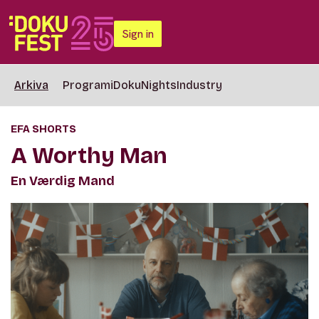
Sign in
Arkiva
Programi
DokuNights
Industry
EFA SHORTS
A Worthy Man
En Værdig Mand