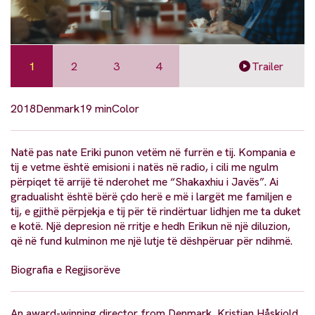
1
2
3
4
Trailer
2018
Denmark
19 min
Color
Natë pas nate Eriki punon vetëm në furrën e tij. Kompania e
tij e vetme është emisioni i natës në radio, i cili me ngulm
përpiqet të arrijë të nderohet me “Shakaxhiu i Javës”. Ai
gradualisht është bërë çdo herë e më i largët me familjen e
tij, e gjithë përpjekja e tij për të rindërtuar lidhjen me ta duket
e kotë. Një depresion në rritje e hedh Erikun në një diluzion,
që në fund kulminon me një lutje të dëshpëruar për ndihmë.
Biografia e Regjisorëve
An award-winning director from Denmark, Kristian Håskjold