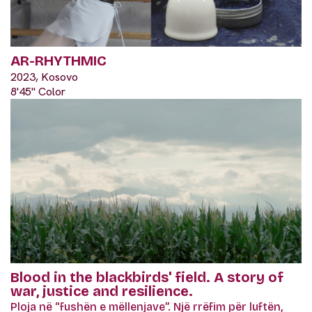
AR-RHYTHMIC
2023, Kosovo
8'45" Color
Blood in the blackbirds' field. A story of
war, justice and resilience.
Ploja në “fushën e mëllenjave”. Një rrëfim për luftën,