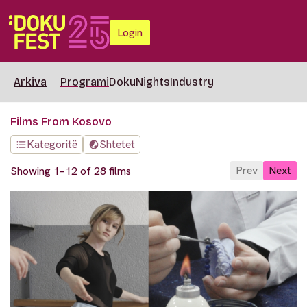
Login
Arkiva
Programi
DokuNights
Industry
Films From Kosovo
Kategoritë
Shtetet
Prev
Next
Showing 1–12 of 28 films