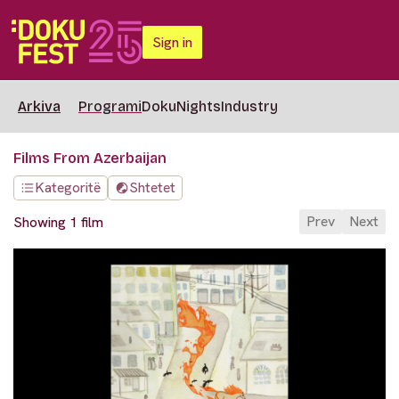
Sign in
Arkiva
Programi
DokuNights
Industry
Films From Azerbaijan
Kategoritë
Shtetet
Prev
Next
Showing 1 film