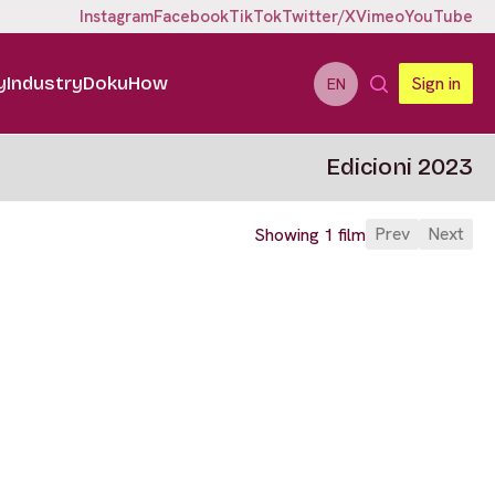
Instagram
Facebook
TikTok
Twitter/X
Vimeo
YouTube
y
Industry
DokuHow
Sign in
EN
Edicioni 2023
Prev
Next
Showing 1 film