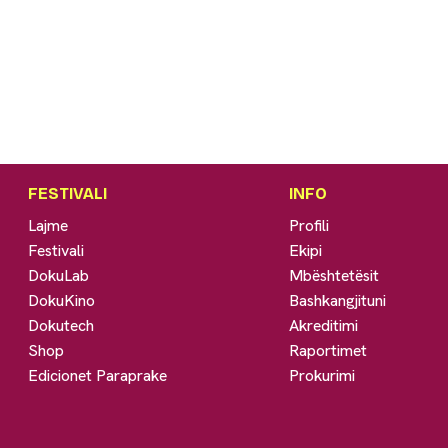
FESTIVALI
INFO
Lajme
Profili
Festivali
Ekipi
DokuLab
Mbështetësit
DokuKino
Bashkangjituni
Dokutech
Akreditimi
Shop
Raportimet
Edicionet Paraprake
Prokurimi