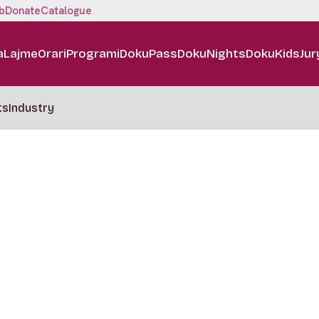
b
Donate
Catalogue
a
Lajme
Orari
Programi
DokuPass
DokuNights
DokuKids
Jur
ts
Industry