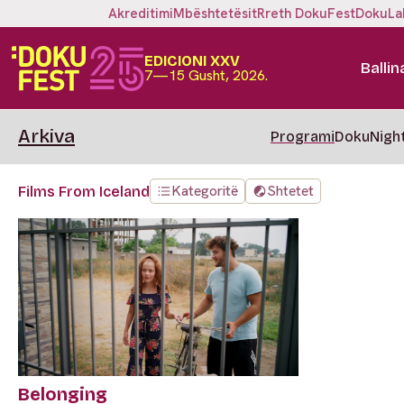
Akreditimi
Mbështetësit
Rreth DokuFest
DokuLa
EDICIONI XXV
Ballin
7—15 Gusht, 2026.
Arkiva
Programi
DokuNigh
Kategoritë
Shtetet
Films From Iceland
Belonging