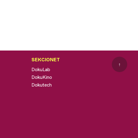
SEKCIONET
↑
DokuLab
DokuKino
Dokutech