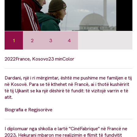
1
2
3
4
2022
France, Kosovo
23 min
Color
Dardani, një i ri mërgimtar, është me pushime me familjen e tij
në Kosovë. Para se të kthehet në Francë, ai i thotë kushëririt
të tij Ujkanit se ka një dëshirë të fundit: të vizitojë varrin e të
atit.
Biografia e Regjisorëve
I diplomuar nga shkolla e lartë "CinéFabrique" në Francë ne
2023, Hekurani mbaron me realizimin e filmit të fundvitit