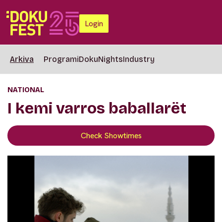
Login
Arkiva
Programi
DokuNights
Industry
NATIONAL
I kemi varros baballarët
Check Showtimes