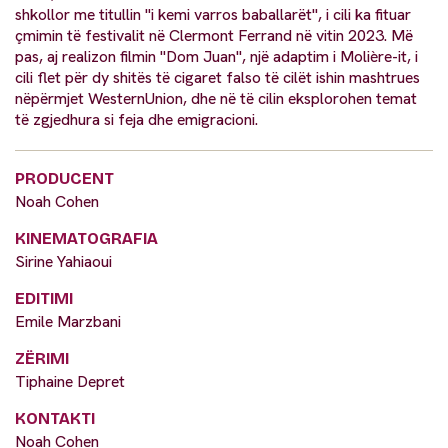
shkollor me titullin "i kemi varros baballarët", i cili ka fituar
çmimin të festivalit në Clermont Ferrand në vitin 2023. Më
pas, aj realizon filmin "Dom Juan", një adaptim i Molière-it, i
cili flet për dy shitës të cigaret falso të cilët ishin mashtrues
nëpërmjet WesternUnion, dhe në të cilin eksplorohen temat
të zgjedhura si feja dhe emigracioni.
PRODUCENT
Noah Cohen
KINEMATOGRAFIA
Sirine Yahiaoui
EDITIMI
Emile Marzbani
ZËRIMI
Tiphaine Depret
KONTAKTI
Noah Cohen