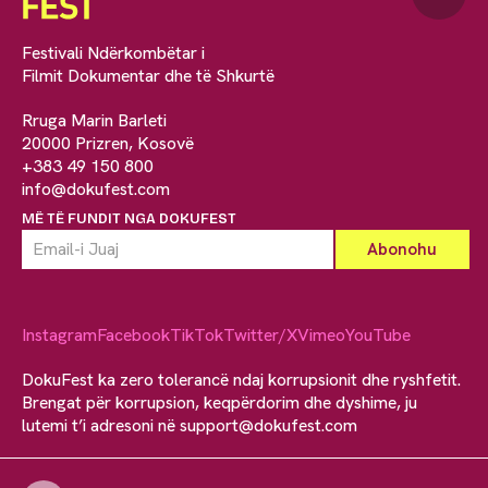
Festivali Ndërkombëtar i
Filmit Dokumentar dhe të Shkurtë
Rruga Marin Barleti
20000 Prizren, Kosovë
+383 49 150 800
info@dokufest.com
MË TË FUNDIT NGA DOKUFEST
Instagram
Facebook
TikTok
Twitter/X
Vimeo
YouTube
DokuFest ka zero tolerancë ndaj korrupsionit dhe ryshfetit.
Brengat për korrupsion, keqpërdorim dhe dyshime, ju
lutemi t’i adresoni në
support@dokufest.com