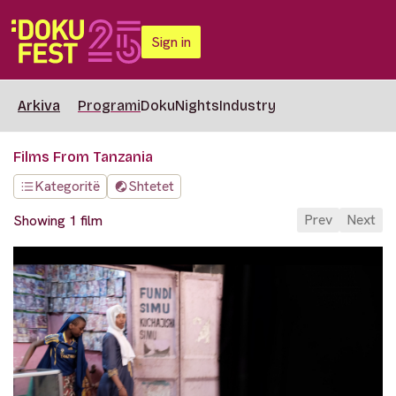
Sign in
Arkiva
Programi
DokuNights
Industry
Films From Tanzania
Kategoritë
Shtetet
Prev
Next
Showing 1 film