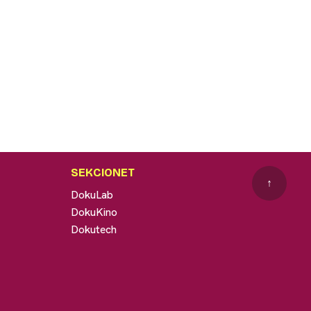
SEKCIONET
↑
DokuLab
DokuKino
Dokutech