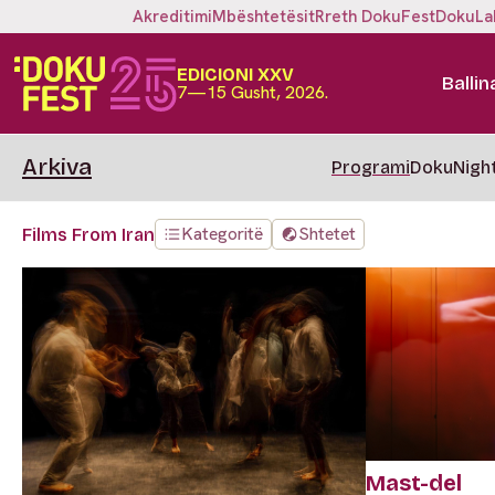
Akreditimi
Mbështetësit
Rreth DokuFest
DokuLa
EDICIONI XXV
Ballin
7—15 Gusht, 2026.
Arkiva
Programi
DokuNigh
Kategoritë
Shtetet
Films From Iran
Mast-del