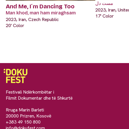
مست دل
And Me, I´m Dancing Too
2023, Iran, Unit
Man khod, man ham miraghsam
17' Color
2023, Iran, Czech Republic
20' Color
Festivali Ndërkombëtar i
Filmit Dokumentar dhe të Shkurtë
Rruga Marin Barleti
20000 Prizren, Kosovë
+383 49 150 800
info@dokufest.com