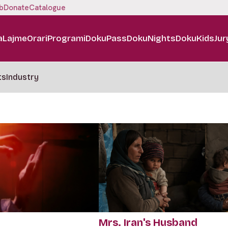
b
Donate
Catalogue
a
Lajme
Orari
Programi
DokuPass
DokuNights
DokuKids
Jur
ts
Industry
Mrs. Iran's Husband