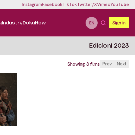
Instagram
Facebook
TikTok
Twitter/X
Vimeo
YouTube
y
Industry
DokuHow
Sign in
EN
Edicioni 2023
Prev
Next
Showing 3 films