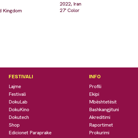
2022, Iran
27' Color
ed Kingdom
FESTIVALI
INFO
Lajme
Profili
Festivali
Ekipi
DokuLab
Mbështetësit
DokuKino
Bashkangjituni
Dokutech
Akreditimi
Shop
Raportimet
Edicionet Paraprake
Prokurimi