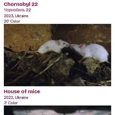
Chornobyl 22
Чорнобиль 22
2023, Ukraine
20' Color
House of mice
2022, Ukraine
3' Color