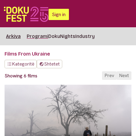
Sign in
Arkiva
Programi
DokuNights
Industry
Films From Ukraine
Kategoritë
Shtetet
Prev
Next
Showing 6 films