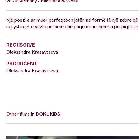
2020
Germany
2 min
Black & White
Një poezi e animuar përfaqëson jetën në formë të një zebre që 
ndryshimet e vazhdueshme dhe paqëndrueshmëria përpiqet të k
REGJISOR/E
Oleksandra Krasavtseva
PRODUCENT
Oleksandra Krasavtseva
Other films in
DOKUKIDS