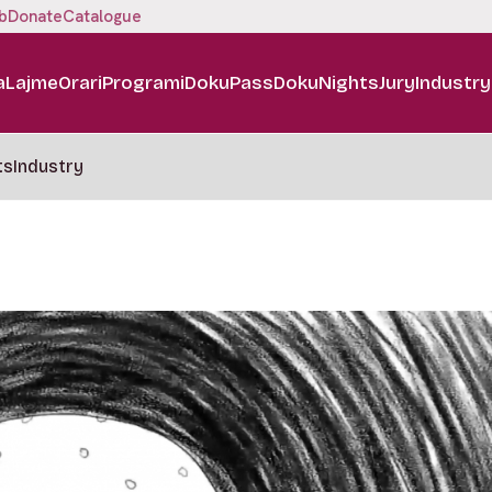
b
Donate
Catalogue
a
Lajme
Orari
Programi
DokuPass
DokuNights
Jury
Industry
ts
Industry