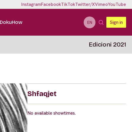
Instagram
Facebook
TikTok
Twitter/X
Vimeo
YouTube
DokuHow
Sign in
EN
Edicioni 2021
Shfaqjet
No available showtimes.