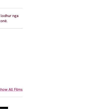
e lodhur nga
tonë.
how All Films