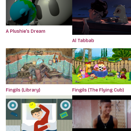
A Plushie’s Dream
Al Tabbab
Fingils (Library)
Fingils (The Flying Cub)