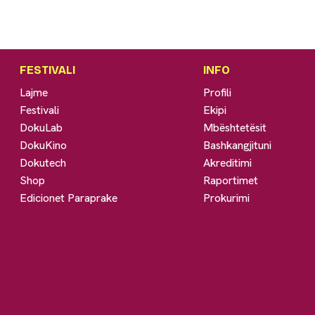
FESTIVALI
INFO
Lajme
Profili
Festivali
Ekipi
DokuLab
Mbështetësit
DokuKino
Bashkangjituni
Dokutech
Akreditimi
Shop
Raportimet
Edicionet Paraprake
Prokurimi