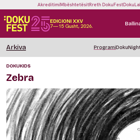
Akreditimi
Mbështetësit
Rreth DokuFest
DokuLa
EDICIONI XXV
Ballin
7—15 Gusht, 2026.
Arkiva
Programi
DokuNigh
DOKUKIDS
Zebra