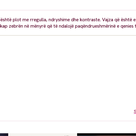
është plot me rregulla, ndryshime dhe kontraste. Vajza që është 
ap zebrën në mënyrë që të ndalojë paqëndrueshmërinë e qenies 
S