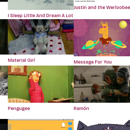
Justin and the Werloobe
I Sleep Little And Dream A Lot
Material Girl
Message For You
Pengugee
Ramón