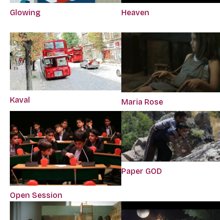
Glowing
Heaven
Kaval
Maria Rose
Paper GOD
Open Session