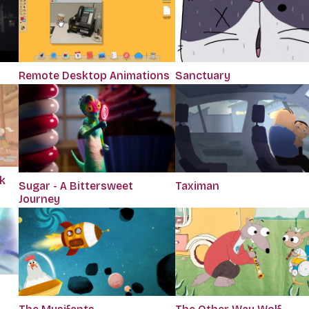
Remote Desktop Animations
Sanctuary
k
Sugar - A Bittersweet
Taximan
Journey