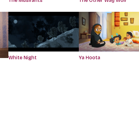
The Musifants
The Other Way Wolf
White Night
Ya Hoota