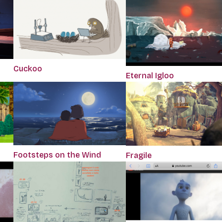
Cuckoo
Eternal Igloo
Footsteps on the Wind
Fragile