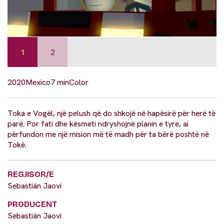
1
2
2020
Mexico
7 min
Color
Toka e Vogël, një pelush që do shkojë në hapësirë për herë të
parë. Por fati dhe kësmeti ndryshojnë planin e tyre, ai
përfundon me një mision më të madh për ta bërë poshtë në
Tokë.
REGJISOR/E
Sebastián Jaovi
PRODUCENT
Sebastián Jaovi