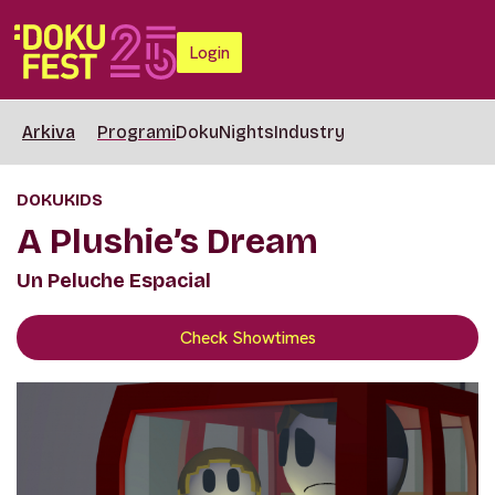
Login
Arkiva
Programi
DokuNights
Industry
DOKUKIDS
A Plushie’s Dream
Un Peluche Espacial
Check Showtimes