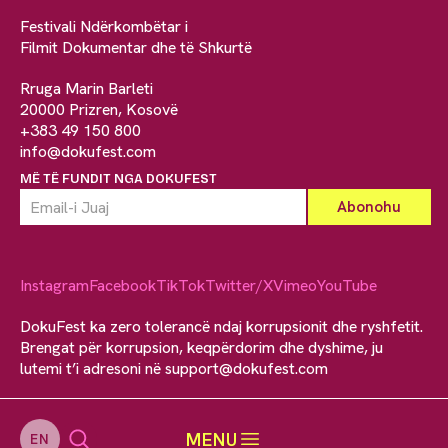
Festivali Ndërkombëtar i
Filmit Dokumentar dhe të Shkurtë
Rruga Marin Barleti
20000 Prizren, Kosovë
+383 49 150 800
info@dokufest.com
MË TË FUNDIT NGA DOKUFEST
Instagram
Facebook
TikTok
Twitter/X
Vimeo
YouTube
DokuFest ka zero tolerancë ndaj korrupsionit dhe ryshfetit.
Brengat për korrupsion, keqpërdorim dhe dyshime, ju
lutemi t’i adresoni në
support@dokufest.com
MENU
EN