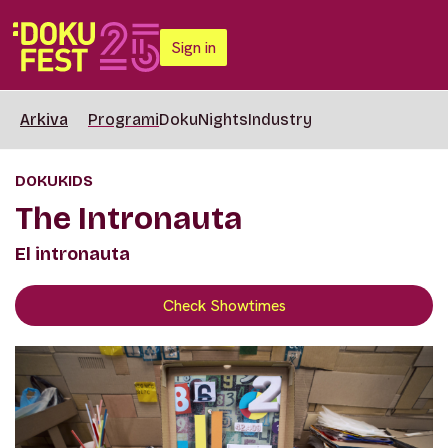
Sign in
Arkiva
Programi
DokuNights
Industry
DOKUKIDS
The Intronauta
El intronauta
Check Showtimes