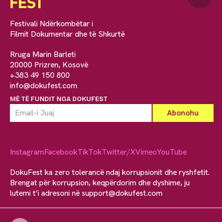
Festivali Ndërkombëtar i
Filmit Dokumentar dhe të Shkurtë
Rruga Marin Barleti
20000 Prizren, Kosovë
+383 49 150 800
info@dokufest.com
MË TË FUNDIT NGA DOKUFEST
Instagram
Facebook
TikTok
Twitter/X
Vimeo
YouTube
DokuFest ka zero tolerancë ndaj korrupsionit dhe ryshfetit.
Brengat për korrupsion, keqpërdorim dhe dyshime, ju
lutemi t’i adresoni në
support@dokufest.com