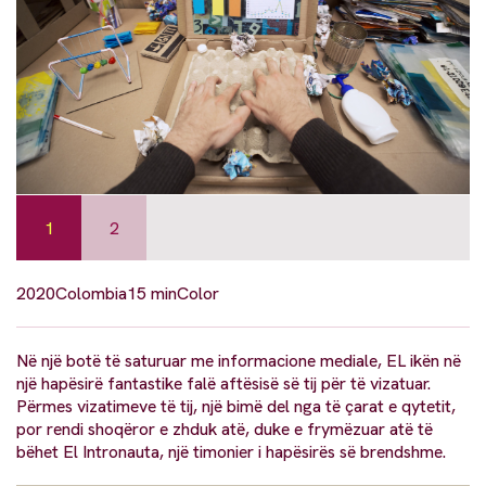
1
2
2020
Colombia
15 min
Color
Në një botë të saturuar me informacione mediale, EL ikën në
një hapësirë fantastike falë aftësisë së tij për të vizatuar.
Përmes vizatimeve të tij, një bimë del nga të çarat e qytetit,
por rendi shoqëror e zhduk atë, duke e frymëzuar atë të
bëhet El Intronauta, një timonier i hapësirës së brendshme.