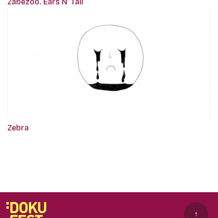
Zabezoo. Ears N' Tail
Zebra
↑