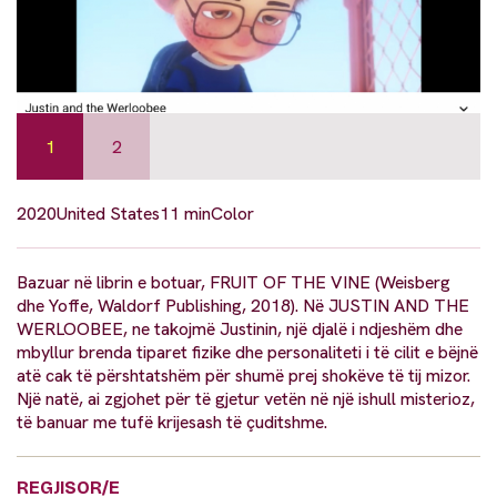
1
2
2020
United States
11 min
Color
Bazuar në librin e botuar, FRUIT OF THE VINE (Weisberg
dhe Yoffe, Waldorf Publishing, 2018). Në JUSTIN AND THE
WERLOOBEE, ne takojmë Justinin, një djalë i ndjeshëm dhe
mbyllur brenda tiparet fizike dhe personaliteti i të cilit e bëjnë
atë cak të përshtatshëm për shumë prej shokëve të tij mizor.
Një natë, ai zgjohet për të gjetur vetën në një ishull misterioz,
të banuar me tufë krijesash të çuditshme.
REGJISOR/E