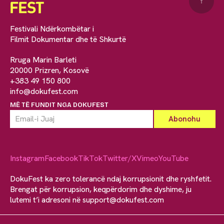
↑
Festivali Ndërkombëtar i
Filmit Dokumentar dhe të Shkurtë
Rruga Marin Barleti
20000 Prizren, Kosovë
+383 49 150 800
info@dokufest.com
MË TË FUNDIT NGA DOKUFEST
Instagram
Facebook
TikTok
Twitter/X
Vimeo
YouTube
DokuFest ka zero tolerancë ndaj korrupsionit dhe ryshfetit.
Brengat për korrupsion, keqpërdorim dhe dyshime, ju
lutemi t’i adresoni në
support@dokufest.com