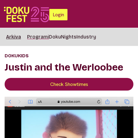
Login
Arkiva
Programi
DokuNights
Industry
DOKUKIDS
Justin and the Werloobee
Check Showtimes