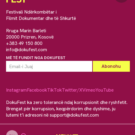
Festivali Ndërkombëtar i
Filmit Dokumentar dhe të Shkurtë
Rruga Marin Barleti
20000 Prizren, Kosovë
+383 49 150 800
info@dokufest.com
MË TË FUNDIT NGA DOKUFEST
Instagram
Facebook
TikTok
Twitter/X
Vimeo
YouTube
DokuFest ka zero tolerancë ndaj korrupsionit dhe ryshfetit.
Brengat për korrupsion, keqpërdorim dhe dyshime, ju
lutemi t’i adresoni në
support@dokufest.com