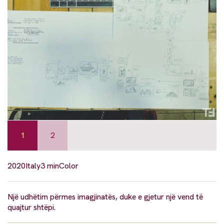
1
2
2020
Italy
3 min
Color
Një udhëtim përmes imagjinatës, duke e gjetur një vend të
quajtur shtëpi.