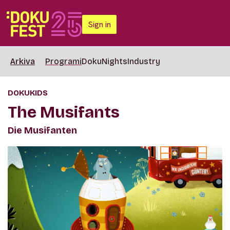
Sign in
Arkiva
Programi
DokuNights
Industry
DOKUKIDS
The Musifants
Die Musifanten