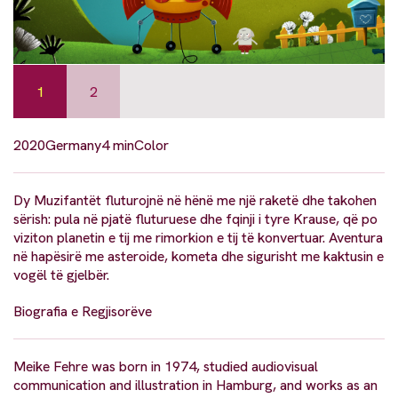
1
2
2020
Germany
4 min
Color
Dy Muzifantët fluturojnë në hënë me një raketë dhe takohen
sërish: pula në pjatë fluturuese dhe fqinji i tyre Krause, që po
viziton planetin e tij me rimorkion e tij të konvertuar. Aventura
në hapësirë me asteroide, kometa dhe sigurisht me kaktusin e
vogël të gjelbër.
Biografia e Regjisorëve
Meike Fehre was born in 1974, studied audiovisual
communication and illustration in Hamburg, and works as an