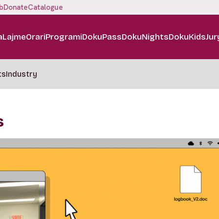
b
Donate
Catalogue
a
Lajme
Orari
Programi
DokuPass
DokuNights
DokuKids
Jur
ts
Industry
s