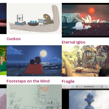
Cuckoo
Eternal Igloo
Footsteps on the Wind
Fragile