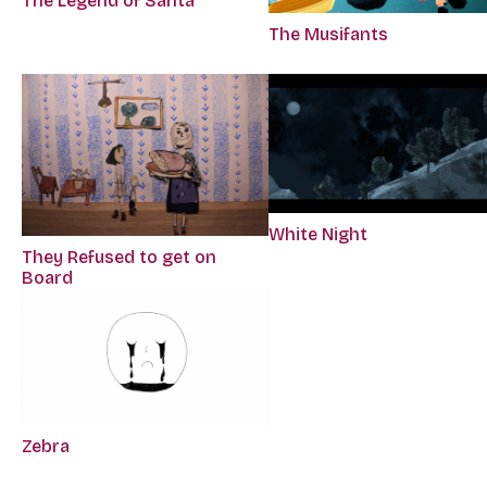
The Legend of Santa
The Musifants
White Night
They Refused to get on
Board
Zebra