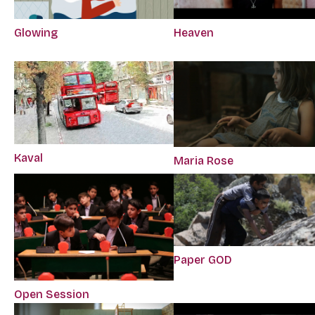
Glowing
Heaven
Kaval
Maria Rose
Paper GOD
Open Session