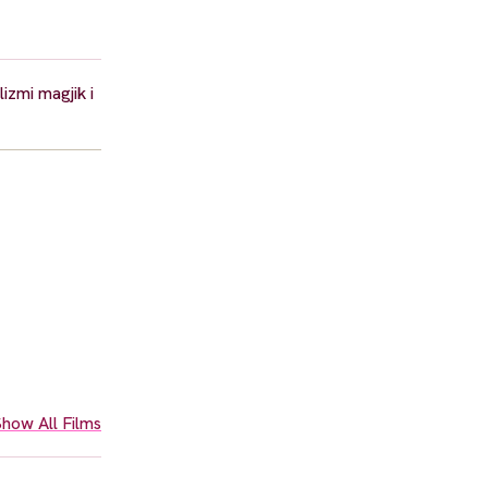
izmi magjik i
how All Films