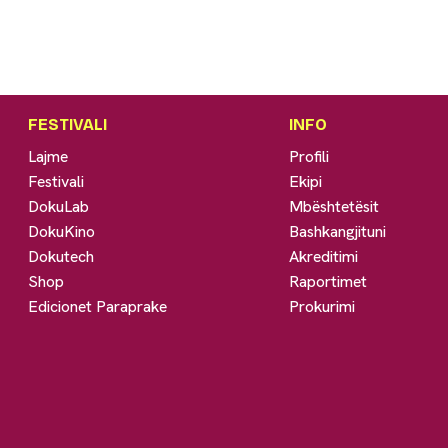
FESTIVALI
INFO
Lajme
Profili
Festivali
Ekipi
DokuLab
Mbështetësit
DokuKino
Bashkangjituni
Dokutech
Akreditimi
Shop
Raportimet
Edicionet Paraprake
Prokurimi