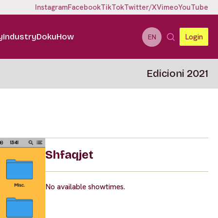
Instagram
Facebook
TikTok
Twitter/X
Vimeo
YouTube
y
Industry
DokuHow
Login
EN
Edicioni 2021
Shfaqjet
No available showtimes.