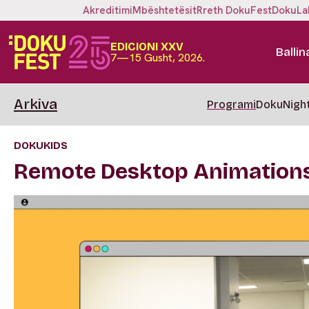
Akreditimi
Mbështetësit
Rreth DokuFest
DokuLa
EDICIONI XXV
Ballin
7—15 Gusht, 2026.
Arkiva
Programi
DokuNigh
DOKUKIDS
Remote Desktop Animation