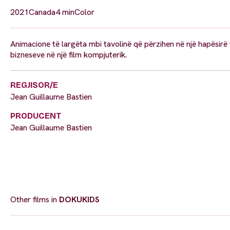
2021
Canada
4 min
Color
Animacione të largëta mbi tavolinë që përzihen në një hapësirë 
bizneseve në një film kompjuterik.
REGJISOR/E
Jean Guillaume Bastien
PRODUCENT
Jean Guillaume Bastien
Other films in
DOKUKIDS