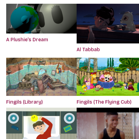
A Plushie’s Dream
Al Tabbab
Fingils (Library)
Fingils (The Flying Cub)