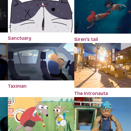
Sanctuary
Siren's tail
Taximan
The Intronauta