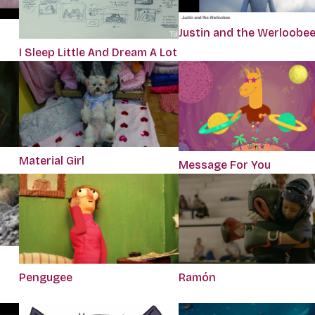
Justin and the Werloobe
I Sleep Little And Dream A Lot
Material Girl
Message For You
Pengugee
Ramón