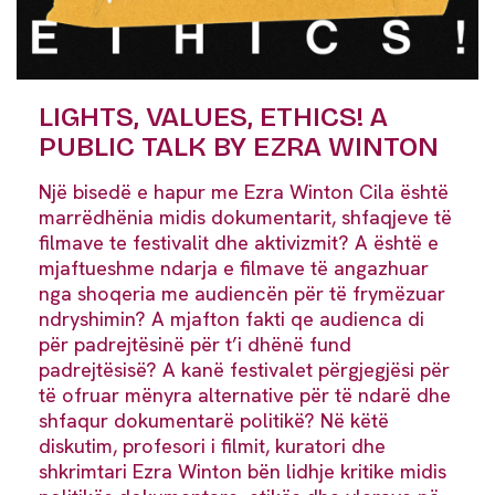
LIGHTS, VALUES, ETHICS! A
PUBLIC TALK BY EZRA WINTON
Një bisedë e hapur me Ezra Winton Cila është
marrëdhënia midis dokumentarit, shfaqjeve të
filmave te festivalit dhe aktivizmit? A është e
mjaftueshme ndarja e filmave të angazhuar
nga shoqeria me audiencën për të frymëzuar
ndryshimin? A mjafton fakti qe audienca di
për padrejtësinë për t’i dhënë fund
padrejtësisë? A kanë festivalet përgjegjësi për
të ofruar mënyra alternative për të ndarë dhe
shfaqur dokumentarë politikë? Në këtë
diskutim, profesori i filmit, kuratori dhe
shkrimtari Ezra Winton bën lidhje kritike midis