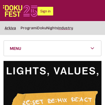
Sign in
Arkiva
Programi
DokuNights
Industry
MENU