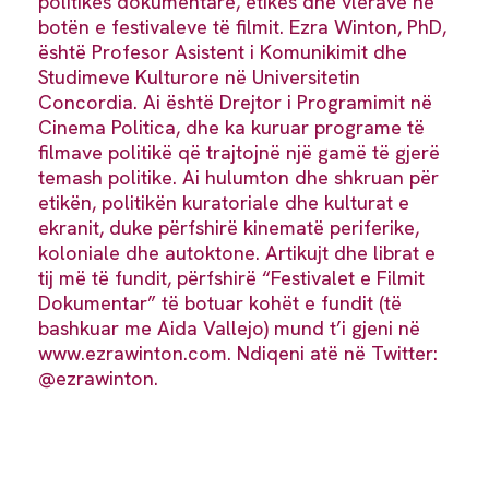
politikës dokumentare, etikës dhe vlerave në
botën e festivaleve të filmit. Ezra Winton, PhD,
është Profesor Asistent i Komunikimit dhe
Studimeve Kulturore në Universitetin
Concordia. Ai është Drejtor i Programimit në
Cinema Politica, dhe ka kuruar programe të
filmave politikë që trajtojnë një gamë të gjerë
temash politike. Ai hulumton dhe shkruan për
etikën, politikën kuratoriale dhe kulturat e
ekranit, duke përfshirë kinematë periferike,
koloniale dhe autoktone. Artikujt dhe librat e
tij më të fundit, përfshirë “Festivalet e Filmit
Dokumentar” të botuar kohët e fundit (të
bashkuar me Aida Vallejo) mund t’i gjeni në
www.ezrawinton.com. Ndiqeni atë në Twitter:
@ezrawinton.