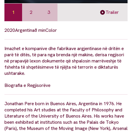
1
2
3
Trailer
2020
Argentina
8 min
Color
Imazhet e kompanive dhe fabrikave argjentinase në dritën e
parë të ditës, të para nga brenda një makine, derisa regjisori
në prapavijë lexon dokumente që shpalosin marrëveshje të
fshehta të shqetësimeve të njëjta në terrorin e diktaturës
ushtarake.
Biografia e Regjisorëve
Jonathan Pere born in Buenos Aires, Argentina in 1976. He
completed his Art studies at the Faculty of Philosophy and
Literature of the University of Buenos Aires. His works have
been exhibited at institutions such as the Palais de Tokyo
(Paris), the Museum of the Moving Image (New York), Arsenal