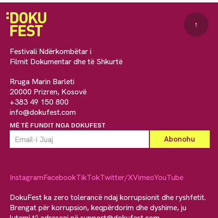
↑
Festivali Ndërkombëtar i
Filmit Dokumentar dhe të Shkurtë
Rruga Marin Barleti
20000 Prizren, Kosovë
+383 49 150 800
info@dokufest.com
MË TË FUNDIT NGA DOKUFEST
Instagram
Facebook
TikTok
Twitter/X
Vimeo
YouTube
DokuFest ka zero tolerancë ndaj korrupsionit dhe ryshfetit.
Brengat për korrupsion, keqpërdorim dhe dyshime, ju
lutemi t’i adresoni në
support@dokufest.com