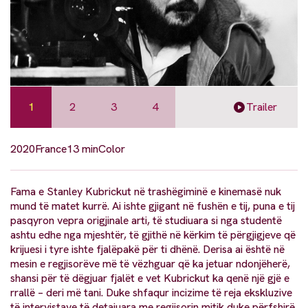
1
2
3
4
Trailer
2020
France
13 min
Color
Fama e Stanley Kubrickut në trashëgiminë e kinemasë nuk
mund të matet kurrë. Ai ishte gjigant në fushën e tij, puna e tij
pasqyron vepra origjinale arti, të studiuara si nga studentë
ashtu edhe nga mjeshtër, të gjithë në kërkim të përgjigjeve që
krijuesi i tyre ishte fjalëpakë për ti dhënë. Derisa ai është në
mesin e regjisorëve më të vëzhguar që ka jetuar ndonjëherë,
shansi për të dëgjuar fjalët e vet Kubrickut ka qenë një gjë e
rrallë – deri më tani. Duke shfaqur incizime të reja ekskluzive
të intervistave të detajuara me regjisorin mitik duke përfshirë