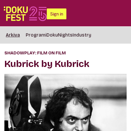
Sign in
Arkiva
Programi
DokuNights
Industry
SHADOWPLAY: FILM ON FILM
Kubrick by Kubrick