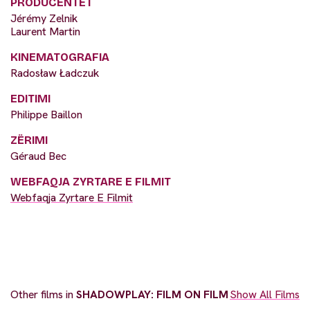
PRODUCENTËT
Jérémy Zelnik
Laurent Martin
KINEMATOGRAFIA
Radosław Ładczuk
EDITIMI
Philippe Baillon
ZËRIMI
Géraud Bec
WEBFAQJA ZYRTARE E FILMIT
Webfaqja Zyrtare E Filmit
Other films in
SHADOWPLAY: FILM ON FILM
Show All Films