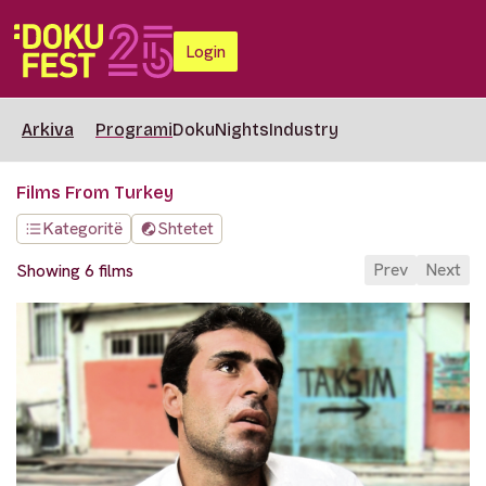
Login
Arkiva
Programi
DokuNights
Industry
Films From Turkey
Kategoritë
Shtetet
Prev
Next
Showing 6 films