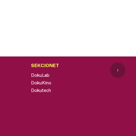
SEKCIONET
↑
DokuLab
DokuKino
Dokutech