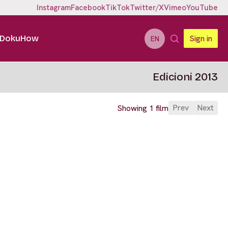
Instagram
Facebook
TikTok
Twitter/X
Vimeo
YouTube
DokuHow
Sign in
EN
Edicioni 2013
Prev
Next
Showing 1 film