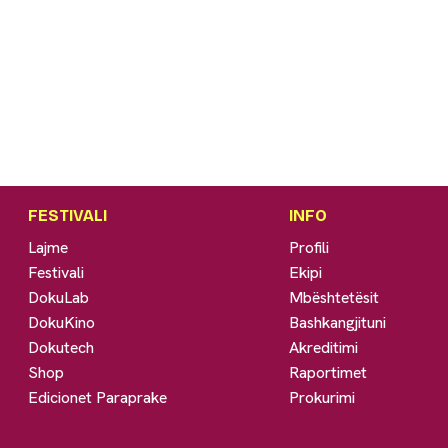
FESTIVALI
INFO
Lajme
Profili
Festivali
Ekipi
DokuLab
Mbështetësit
DokuKino
Bashkangjituni
Dokutech
Akreditimi
Shop
Raportimet
Edicionet Paraprake
Prokurimi