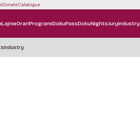
b
Donate
Catalogue
a
Lajme
Orari
Programi
DokuPass
DokuNights
Jury
Industry
ts
Industry