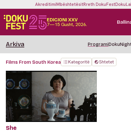
Akreditimi
Mbështetësit
Rreth DokuFest
DokuLa
EDICIONI XXV
Ballin
7—15 Gusht, 2026.
Arkiva
Programi
DokuNigh
Kategoritë
Shtetet
Films From South Korea
She