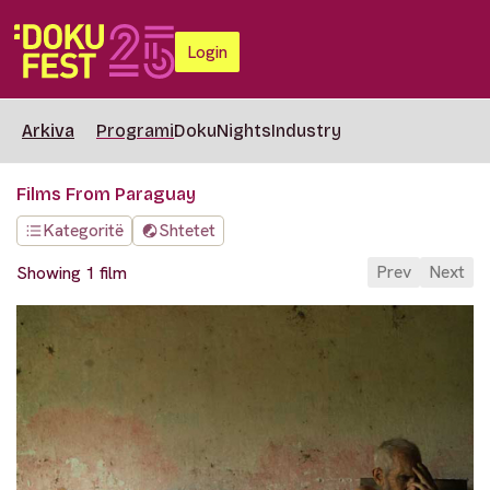
Login
Arkiva
Programi
DokuNights
Industry
Films From Paraguay
Kategoritë
Shtetet
Prev
Next
Showing 1 film