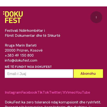
↑
Festivali Ndërkombëtar i
Filmit Dokumentar dhe të Shkurtë
Rruga Marin Barleti
20000 Prizren, Kosovë
+383 49 150 800
info@dokufest.com
MË TË FUNDIT NGA DOKUFEST
Instagram
Facebook
TikTok
Twitter/X
Vimeo
YouTube
DokuFest ka zero tolerancë ndaj korrupsionit dhe ryshfetit.