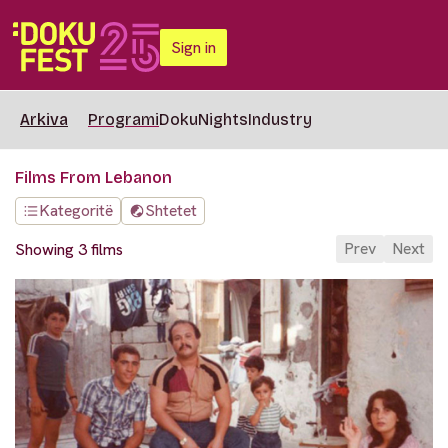
Sign in
Arkiva
Programi
DokuNights
Industry
Films From Lebanon
Kategoritë
Shtetet
Prev
Next
Showing 3 films