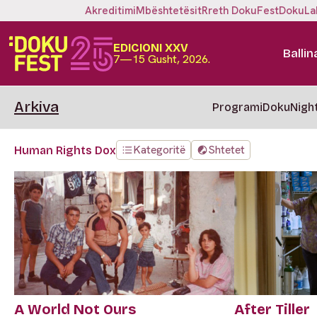
Akreditimi
Mbështetësit
Rreth DokuFest
DokuLa
EDICIONI XXV
Ballin
7—15 Gusht, 2026.
Arkiva
Programi
DokuNigh
Kategoritë
Shtetet
Human Rights Dox
A World Not Ours
After Tiller