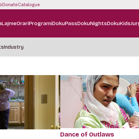
b
Donate
Catalogue
a
Lajme
Orari
Programi
DokuPass
DokuNights
DokuKids
Jur
ts
Industry
Dance of Outlaws