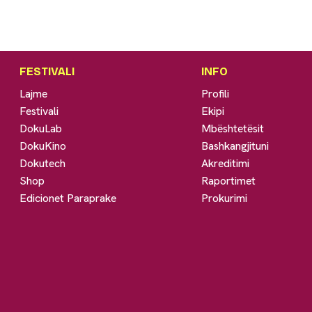
FESTIVALI
INFO
Lajme
Profili
Festivali
Ekipi
DokuLab
Mbështetësit
DokuKino
Bashkangjituni
Dokutech
Akreditimi
Shop
Raportimet
Edicionet Paraprake
Prokurimi