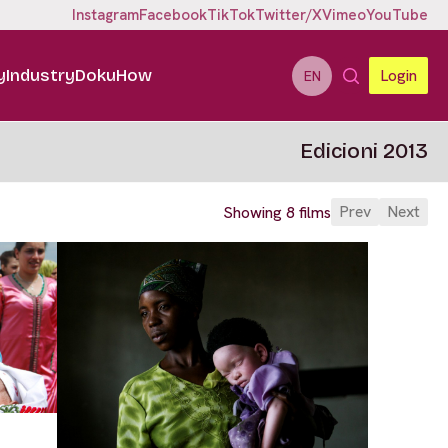
Instagram
Facebook
TikTok
Twitter/X
Vimeo
YouTube
y
Industry
DokuHow
Login
EN
Edicioni 2013
Prev
Next
Showing 8 films