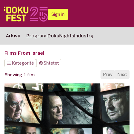
Sign in
Arkiva
Programi
DokuNights
Industry
Films From Israel
Kategoritë
Shtetet
Prev
Next
Showing 1 film