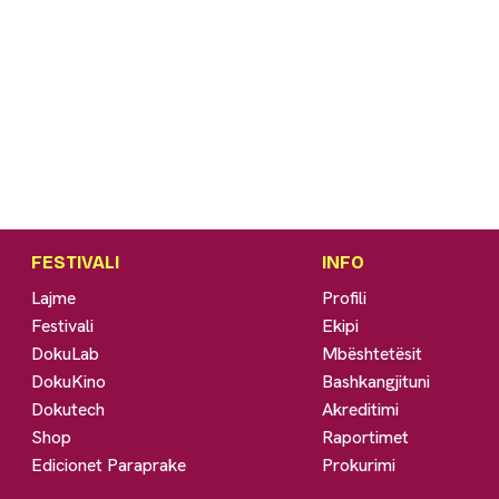
FESTIVALI
INFO
Lajme
Profili
Festivali
Ekipi
DokuLab
Mbështetësit
DokuKino
Bashkangjituni
Dokutech
Akreditimi
Shop
Raportimet
Edicionet Paraprake
Prokurimi