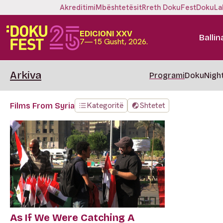
Akreditimi
Mbështetësit
Rreth DokuFest
DokuLa
EDICIONI XXV
Ballin
7—15 Gusht, 2026.
Arkiva
Programi
DokuNigh
Kategoritë
Shtetet
Films From Syria
As If We Were Catching A