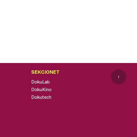
SEKCIONET
↑
DokuLab
DokuKino
Dokutech