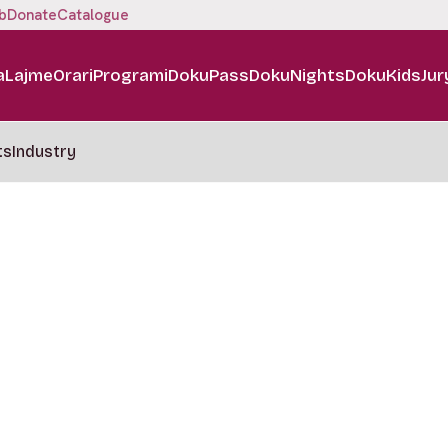
b
Donate
Catalogue
a
Lajme
Orari
Programi
DokuPass
DokuNights
DokuKids
Jur
ts
Industry