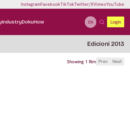
Instagram
Facebook
TikTok
Twitter/X
Vimeo
YouTube
y
Industry
DokuHow
Login
EN
Edicioni 2013
Prev
Next
Showing 1 film