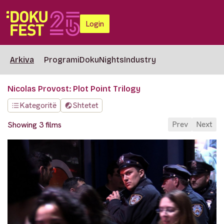
Login
Arkiva
Programi
DokuNights
Industry
Nicolas Provost: Plot Point Trilogy
Kategoritë
Shtetet
Prev
Next
Showing 3 films