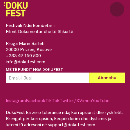
↑
Festivali Ndërkombëtar i
Filmit Dokumentar dhe të Shkurtë
Rruga Marin Barleti
20000 Prizren, Kosovë
+383 49 150 800
info@dokufest.com
MË TË FUNDIT NGA DOKUFEST
Instagram
Facebook
TikTok
Twitter/X
Vimeo
YouTube
DokuFest ka zero tolerancë ndaj korrupsionit dhe ryshfetit.
Brengat për korrupsion, keqpërdorim dhe dyshime, ju
lutemi t’i adresoni në
support@dokufest.com