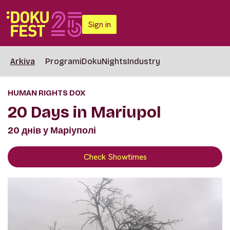
Sign in
Arkiva
Programi
DokuNights
Industry
HUMAN RIGHTS DOX
20 Days in Mariupol
20 днів у Маріуполі
Check Showtimes