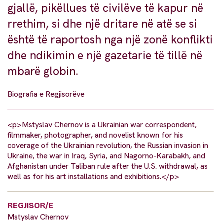
gjallë, pikëllues të civilëve të kapur në
rrethim, si dhe një dritare në atë se si
është të raportosh nga një zonë konflikti
dhe ndikimin e një gazetarie të tillë në
mbarë globin.
Biografia e Regjisorëve
<p>Mstyslav Chernov is a Ukrainian war correspondent,
filmmaker, photographer, and novelist known for his
coverage of the Ukrainian revolution, the Russian invasion in
Ukraine, the war in Iraq, Syria, and Nagorno-Karabakh, and
Afghanistan under Taliban rule after the U.S. withdrawal, as
well as for his art installations and exhibitions.</p>
REGJISOR/E
Mstyslav Chernov