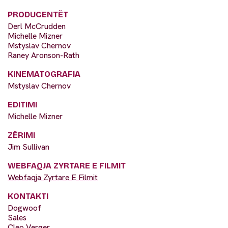
PRODUCENTËT
Derl McCrudden
Michelle Mizner
Mstyslav Chernov
Raney Aronson-Rath
KINEMATOGRAFIA
Mstyslav Chernov
EDITIMI
Michelle Mizner
ZËRIMI
Jim Sullivan
WEBFAQJA ZYRTARE E FILMIT
Webfaqja Zyrtare E Filmit
KONTAKTI
Dogwoof
Sales
Cleo Verger