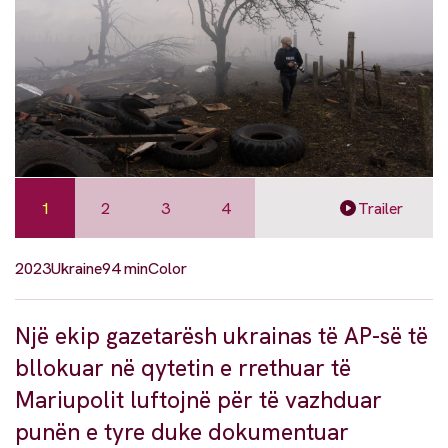
1
2
3
4
Trailer
2023
Ukraine
94 min
Color
Një ekip gazetarësh ukrainas të AP-së të
bllokuar në qytetin e rrethuar të
Mariupolit luftojnë për të vazhduar
punën e tyre duke dokumentuar