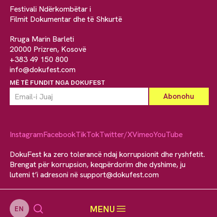
Festivali Ndërkombëtar i
Filmit Dokumentar dhe të Shkurtë
Rruga Marin Barleti
20000 Prizren, Kosovë
+383 49 150 800
info@dokufest.com
MË TË FUNDIT NGA DOKUFEST
Instagram
Facebook
TikTok
Twitter/X
Vimeo
YouTube
DokuFest ka zero tolerancë ndaj korrupsionit dhe ryshfetit.
Brengat për korrupsion, keqpërdorim dhe dyshime, ju
lutemi t’i adresoni në
support@dokufest.com
MENU
EN