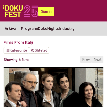
Sign in
Arkiva
Programi
DokuNights
Industry
Films From Italy
Kategoritë
Shtetet
Prev
Next
Showing 6 films