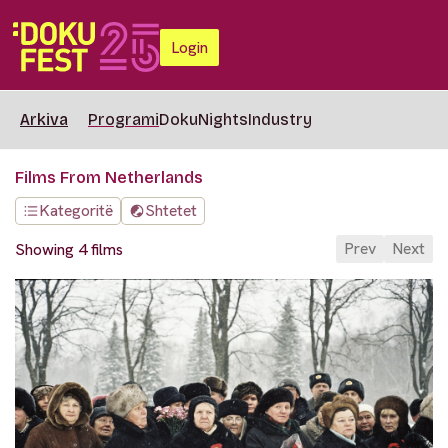
Login
Arkiva
Programi
DokuNights
Industry
Films From Netherlands
Kategoritë
Shtetet
Prev
Next
Showing 4 films