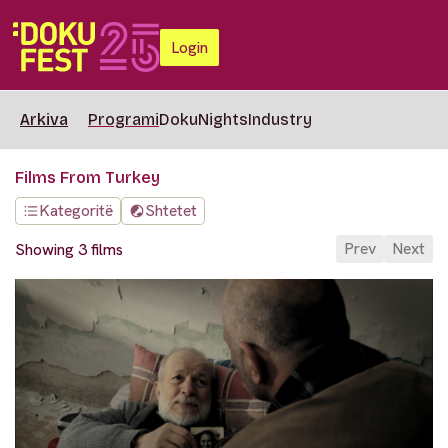
Login
Arkiva
Programi
DokuNights
Industry
Films From Turkey
Kategoritë
Shtetet
Prev
Next
Showing 3 films