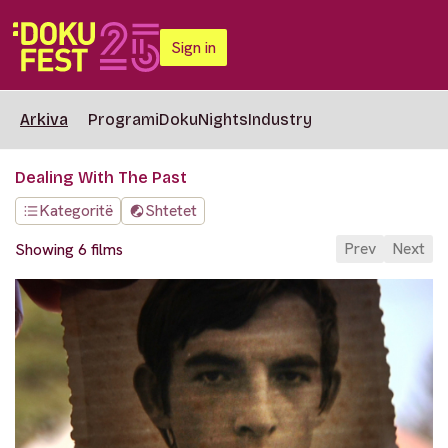
Sign in
Arkiva
Programi
DokuNights
Industry
Dealing With The Past
Kategoritë
Shtetet
Prev
Next
Showing 6 films