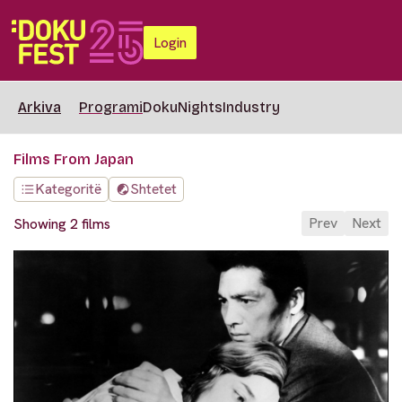
Login
Arkiva
Programi
DokuNights
Industry
Films From Japan
Kategoritë
Shtetet
Prev
Next
Showing 2 films