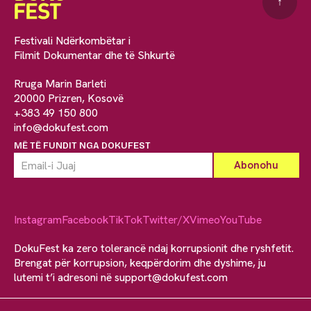
↑
Festivali Ndërkombëtar i
Filmit Dokumentar dhe të Shkurtë
Rruga Marin Barleti
20000 Prizren, Kosovë
+383 49 150 800
info@dokufest.com
MË TË FUNDIT NGA DOKUFEST
Instagram
Facebook
TikTok
Twitter/X
Vimeo
YouTube
DokuFest ka zero tolerancë ndaj korrupsionit dhe ryshfetit.
Brengat për korrupsion, keqpërdorim dhe dyshime, ju
lutemi t’i adresoni në
support@dokufest.com