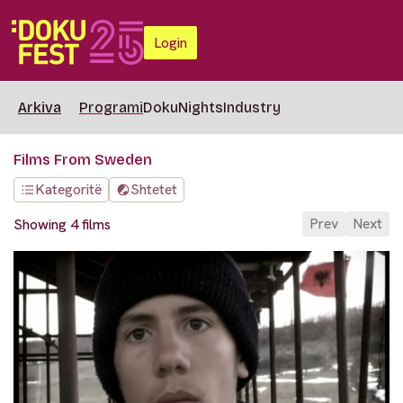
Login
Arkiva
Programi
DokuNights
Industry
Films From Sweden
Kategoritë
Shtetet
Prev
Next
Showing 4 films