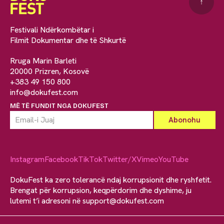
↑
Festivali Ndërkombëtar i
Filmit Dokumentar dhe të Shkurtë
Rruga Marin Barleti
20000 Prizren, Kosovë
+383 49 150 800
info@dokufest.com
MË TË FUNDIT NGA DOKUFEST
Instagram
Facebook
TikTok
Twitter/X
Vimeo
YouTube
DokuFest ka zero tolerancë ndaj korrupsionit dhe ryshfetit.
Brengat për korrupsion, keqpërdorim dhe dyshime, ju
lutemi t’i adresoni në
support@dokufest.com