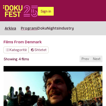
Sign in
Arkiva
Programi
DokuNights
Industry
Films From Denmark
Kategoritë
Shtetet
Prev
Next
Showing 4 films