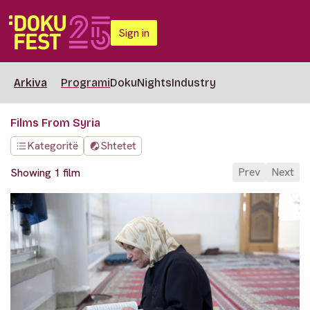
Sign in
Arkiva
Programi
DokuNights
Industry
Films From Syria
Kategoritë
Shtetet
Prev
Next
Showing 1 film