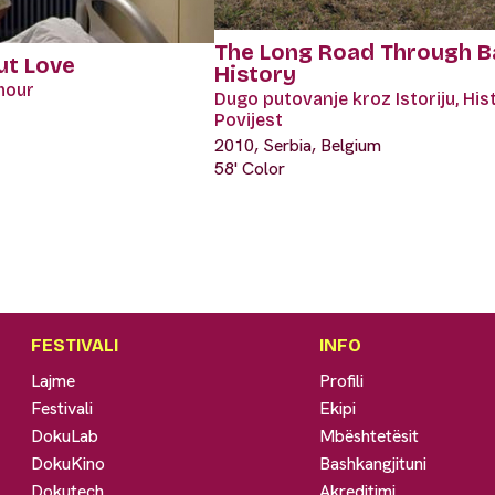
The Long Road Through B
ut Love
History
mour
Dugo putovanje kroz Istoriju, Hist
Povijest
2010, Serbia, Belgium
58' Color
FESTIVALI
INFO
Lajme
Profili
Festivali
Ekipi
DokuLab
Mbështetësit
DokuKino
Bashkangjituni
Dokutech
Akreditimi