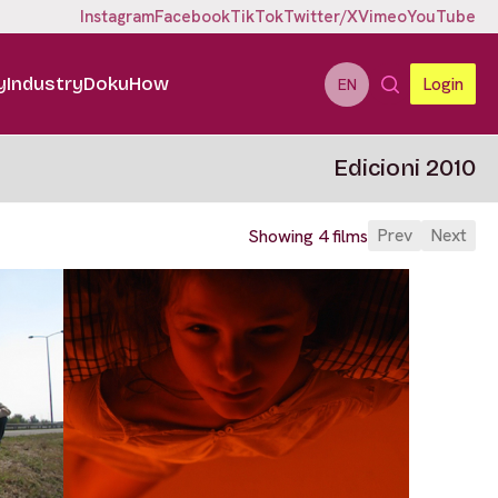
Instagram
Facebook
TikTok
Twitter/X
Vimeo
YouTube
y
Industry
DokuHow
Login
EN
Edicioni 2010
Prev
Next
Showing 4 films