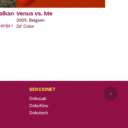
alkan
Venus vs. Me
2009, Belgium
oriju i
26' Color
SEKCIONET
↑
DokuLab
DokuKino
Dokutech