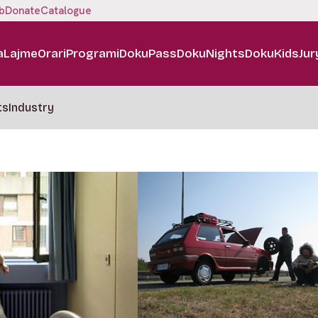
b
Donate
Catalogue
a
Lajme
Orari
Programi
DokuPass
DokuNights
DokuKids
Jur
ts
Industry