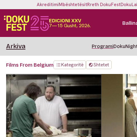
Akreditimi
Mbështetësit
Rreth DokuFest
DokuLa
EDICIONI XXV
Ballin
7—15 Gusht, 2026.
Arkiva
Programi
DokuNigh
Kategoritë
Shtetet
Films From Belgium